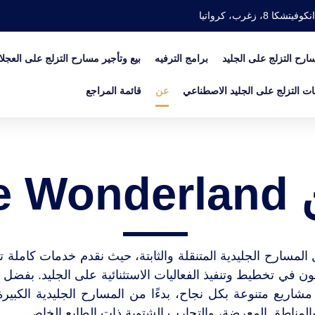
كوفيتشكا 8، زغرب، كرواتيا
سارح التزلج على الجليد
برامج الترفيه
بيع وتأجير مسارح التزلج على العجل
ات التزلج على الجليد الاصطناعي
عن
قائمة المراجع
Ice Wo
لمسارح الجليدية المتنقلة والثابتة، حيث نقدم خدمات كاملة تشم
ن في تخطيط وتنفيذ الفعاليات الاستثنائية على الجليد. بفضل 
مشاريع متنوعة بكل نجاح، بدءًا من المسارح الجليدية الكبي
 والمناطق المعرضة، والتجارب الشتوية ذات الطابع الخاص.