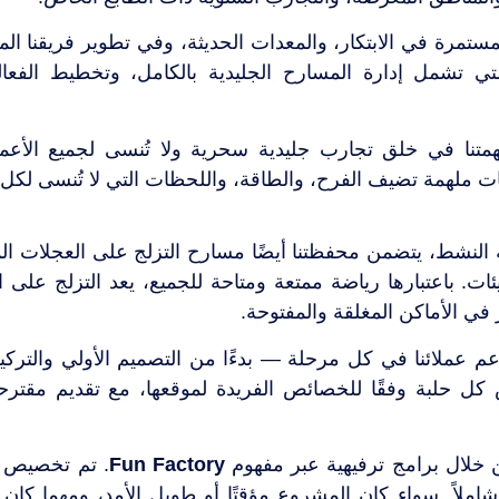
المستمرة في الابتكار، والمعدات الحديثة، وفي تطوير فريقنا ا
 تشمل إدارة المسارح الجليدية بالكامل، وتخطيط الفعالي
متنا في خلق تجارب جليدية سحرية ولا تُنسى لجميع الأعمار
 ملهمة تضيف الفرح، والطاقة، واللحظات التي لا تُنسى لكل ز
يه النشط، يتضمن محفظتنا أيضًا مسارح التزلج على العجلات الم
. باعتبارها رياضة ممتعة ومتاحة للجميع، يعد التزلج على الع
 في الأماكن المغلقة والمفتوحة.
دعم عملائنا في كل مرحلة — بدءًا من التصميم الأولي والتركيب
 كل حلبة وفقًا للخصائص الفريدة لموقعها، مع تقديم مقترح
 من خلال برامج ترفيهية عبر مفهوم
Fun Factory
. تم تخصيص 
وشاملاً. سواء كان المشروع مؤقتًا أو طويل الأمد، ومهما كان