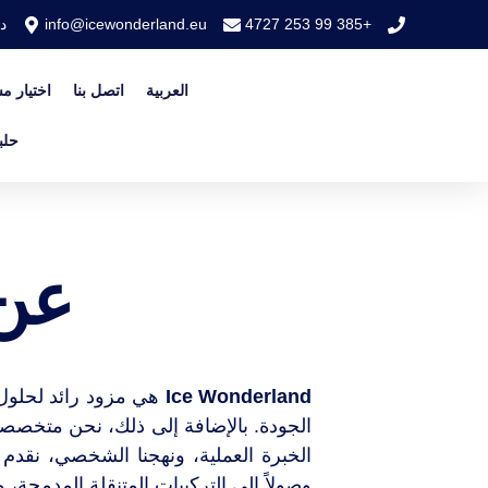
+385 99 253 4727
info@icewonderland.eu
دان
العربية
اتصل بنا
اختيار م
حلب
عن nderland
Ice Wonderland
هي مزود رائد لحلول ا
الجودة. بالإضافة إلى ذلك، نحن متخصصو
الخبرة العملية، ونهجنا الشخصي، نقدم 
وصولاً إلى التركيبات المتنقلة المدمجة،